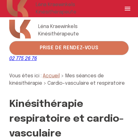
Panneau de gestion des cookies
Léna Kraewinkels
menu
Kinésithérapeute
Léna Kraewinkels
Kinésithérapeute
PRISE DE RENDEZ-VOUS
02 775 26 76
Vous êtes ici :
Accueil
>
Mes séances de
kinésithérapie
> Cardio-vasculaire et respiratoire
Kinésithérapie
respiratoire et cardio-
vasculaire