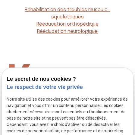
Réhabilitation des troubles musculo-
squelettiques
Rééducation orthopédique
Rééducation neurologique
Léna Kraewinkels
Kinésithérapeute
Le secret de nos cookies ?
Le respect de votre vie privée
02 775 26 76
Avenue des bleuets 3,
1310 La Hulpe
Notre site utilise des cookies pour améliorer votre expérience de
navigation et vous offrir un contenu personnalisé. Les cookies
Lundi au jeudi : 9h - 19h
strictement nécessaires sont essentiels au fonctionnement de
Vendredi : 9h - 18h
base de notre site et ne peuvent pas être désactivés.
Cependant, vous avez le choix d'activer ou de désactiver les
cookies de personnalisation, de performance et de marketing