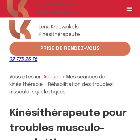
Panneau de gestion des cookies
Léna Kraewinkels
menu
Kinésithérapeute
Léna Kraewinkels
Kinésithérapeute
PRISE DE RENDEZ-VOUS
02 775 26 76
Vous êtes ici :
Accueil
>
Mes séances de
kinésithérapie
> Réhabilitation des troubles
musculo-squelettiques
Kinésithérapeute pour
troubles musculo-