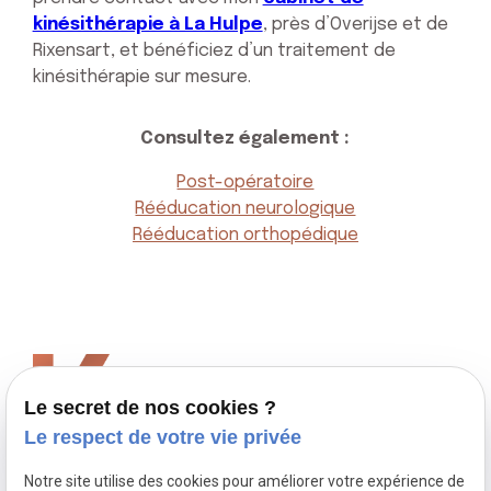
kinésithérapie à La Hulpe
, près d’Overijse et de
Rixensart, et bénéficiez d’un traitement de
kinésithérapie sur mesure.
Consultez également :
Post-opératoire
Rééducation neurologique
Rééducation orthopédique
Léna Kraewinkels
Kinésithérapeute
Le secret de nos cookies ?
Le respect de votre vie privée
02 775 26 76
Avenue des bleuets 3,
1310 La Hulpe
Notre site utilise des cookies pour améliorer votre expérience de