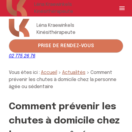
Panneau de gestion des cookies
Léna Kraewinkels
menu
Kinésithérapeute
Léna Kraewinkels
Kinésithérapeute
PRISE DE RENDEZ-VOUS
02 775 26 76
Vous êtes ici :
Accueil
>
Actualités
> Comment
prévenir les chutes à domicile chez la personne
âgée ou sédentaire
Comment prévenir les
chutes à domicile chez