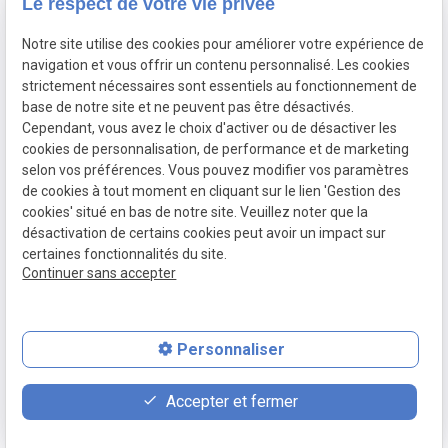
Le respect de votre vie privée
02 775 26 76
Avenue des bleuets 3,
1310 La Hulpe
Notre site utilise des cookies pour améliorer votre expérience de
navigation et vous offrir un contenu personnalisé. Les cookies
Lundi au jeudi : 9h - 19h
strictement nécessaires sont essentiels au fonctionnement de
Vendredi : 9h - 18h
base de notre site et ne peuvent pas être désactivés.
Cependant, vous avez le choix d'activer ou de désactiver les
cookies de personnalisation, de performance et de marketing
selon vos préférences. Vous pouvez modifier vos paramètres
de cookies à tout moment en cliquant sur le lien 'Gestion des
Mentions légales
cookies' situé en bas de notre site. Veuillez noter que la
Politique de confidentialité
désactivation de certains cookies peut avoir un impact sur
certaines fonctionnalités du site.
Gestion des cookies
Continuer sans accepter
Plan du site
TVA Intracommunautaire :
BE0779889106
Personnaliser
calendar_clock
contact_page
phone
Accepter et fermer
Prendre RDV
Contact
02 775 26 76