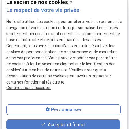
Kinésithérapeute
Le secret de nos cookies ?
Le respect de votre vie privée
02 775 26 76
Avenue des bleuets 3,
1310 La Hulpe
Notre site utilise des cookies pour améliorer votre expérience de
navigation et vous offrir un contenu personnalisé. Les cookies
Lundi au jeudi : 9h - 19h
strictement nécessaires sont essentiels au fonctionnement de
Vendredi : 9h - 18h
base de notre site et ne peuvent pas être désactivés.
Cependant, vous avez le choix d'activer ou de désactiver les
cookies de personnalisation, de performance et de marketing
selon vos préférences. Vous pouvez modifier vos paramètres
de cookies à tout moment en cliquant sur le lien 'Gestion des
Mentions légales
cookies' situé en bas de notre site. Veuillez noter que la
Politique de confidentialité
désactivation de certains cookies peut avoir un impact sur
certaines fonctionnalités du site.
Gestion des cookies
Continuer sans accepter
Plan du site
TVA Intracommunautaire :
BE0779889106
Personnaliser
calendar_clock
contact_page
phone
Accepter et fermer