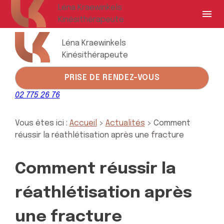
Panneau de gestion des cookies
Léna Kraewinkels
menu
Kinésithérapeute
Léna Kraewinkels
Kinésithérapeute
PRISE DE RENDEZ-VOUS
02 775 26 76
Vous êtes ici :
Accueil
>
Actualités
> Comment
réussir la réathlétisation après une fracture
Comment réussir la
réathlétisation après
une fracture