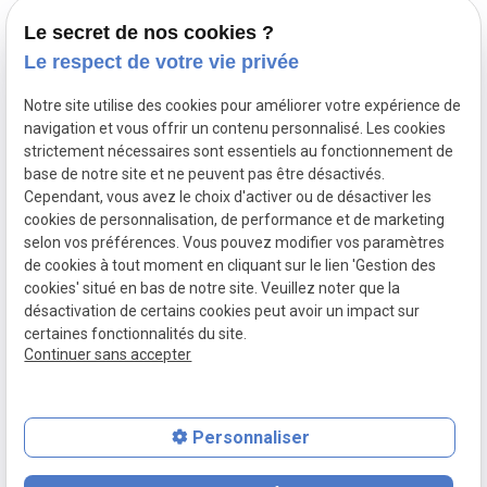
Léna Kraewinkels
Kinésithérapeute
Le secret de nos cookies ?
Le respect de votre vie privée
02 775 26 76
Avenue des bleuets 3,
1310 La Hulpe
Notre site utilise des cookies pour améliorer votre expérience de
navigation et vous offrir un contenu personnalisé. Les cookies
Lundi au jeudi : 9h - 19h
strictement nécessaires sont essentiels au fonctionnement de
Vendredi : 9h - 18h
base de notre site et ne peuvent pas être désactivés.
Cependant, vous avez le choix d'activer ou de désactiver les
cookies de personnalisation, de performance et de marketing
selon vos préférences. Vous pouvez modifier vos paramètres
de cookies à tout moment en cliquant sur le lien 'Gestion des
Mentions légales
cookies' situé en bas de notre site. Veuillez noter que la
Politique de confidentialité
désactivation de certains cookies peut avoir un impact sur
certaines fonctionnalités du site.
Gestion des cookies
Continuer sans accepter
Plan du site
TVA Intracommunautaire :
BE0779889106
Personnaliser
calendar_clock
contact_page
phone