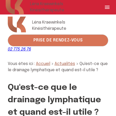
Panneau de gestion des cookies
Léna Kraewinkels
menu
Kinésithérapeute
Léna Kraewinkels
Kinésithérapeute
PRISE DE RENDEZ-VOUS
02 775 26 76
Vous êtes ici :
Accueil
>
Actualités
> Qu'est-ce que
le drainage lymphatique et quand est-il utile ?
Qu'est-ce que le
drainage lymphatique
et quand est-il utile ?